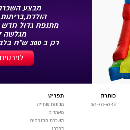
מבצע השכרה 
הולדת,בריתות,
מתנפח גדול חדש 
מגלשה 3.5/3/2.7
רק ב 300 ש"ח בלבד
לפרטים 
כותרת
תפריט
074-771-42-18
מכונות שתייה
מאמרים
השכרת מתנפחים
במרכז