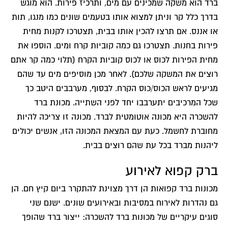
ברד הוא משקה שמכינים עם מים, ותרכיז פירות. הוא מוגש
בדרך כלל קר וניתן למצוא אותו בטעמים שונים כמו מנגו, תות
או אננס. אם תרצו להכין אותו בבית, תצטרכו לקנות מחית
פירות בחנות. תצטרכו גם כמה קוביות קרח ומים. הוספו את
מחית הפירות לכוס או לכוס קוביות הקרח (תלוי כמה קר אתם
רוצים את המשקה שלכם). לאחר מכן מוסיפים מים עד שהם
מגיעים לראש הכוס/כוס הקרח. לבסוף, מערבבים היטב כך
שכל המרכיבים יתערבבו יחד לפני השתייה. מכונת ברד
להשכרה היא מכונה אוטומטית לברד. מכונה זו צריכה להיות
מחוברת לחשמל. כעת עם המצאת המכונה הזו, אנשים יכולים
ליהנות מברד בכל עת שהם רוצים בבית.
ברק קפוא לאירוע
מכונות ברד קפואות הן דרך מצוינת להתקרר ביום קיץ חם. הן
גם נהדרות לאירוח במסיבות ובאירועים שונים. ישנם שני
סוגים עיקריים של מכונות ברד להשכרה: ייצור ברד שהופך