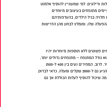
ת ודילוגים. למי שמעוניין להוסיף אלמנט
יימים מתנפחים בעיצובים מיוחדים
ח תלויה בגיל הילדים, בהעדפותיהם
הפעלה שלו, ומומלץ לבחון מהן הדרישות
ם פשוטים ללא תוספות מיוחדות יהיו
וא גודל המתנפח – מתנפחים גדולים יותר,
שיכולים להכיל יותר ילדים בבת אחת, יעלו יותר. בנוסף, משך הזמן שבו יושכר המתנפח משפיע גם הוא על המחיר. לרוב, המחירים נעים בין 400 ל-1500
שקלים, כאשר מתנפחים בסיסיים עשויים לעלות פחות מ-500 שקלים, ומתנפחים גדולים ומורכבים יותר יכולים להגיע גם ל-2000 שקלים ומעלה. כדאי לבדוק
ה שיכול להוסיף לעלות הכוללת אך גם