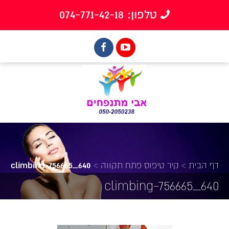
טלפון: 074-771-42-18
דף הבית
>
קיר טיפוס פתח תקווה
>
climbing-756665_640
climbing-756665_640