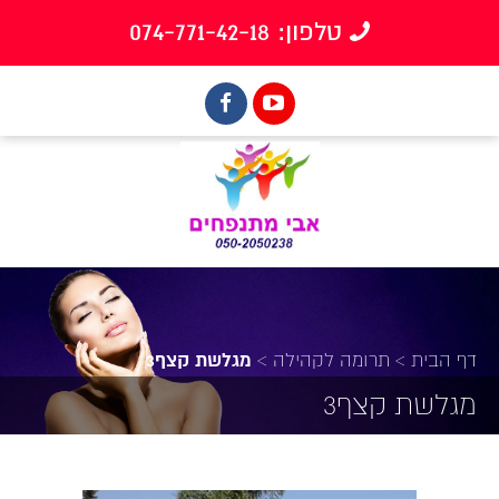
טלפון: 074-771-42-18
דף הבית
>
תרומה לקהילה
>
מגלשת קצף3
מגלשת קצף3