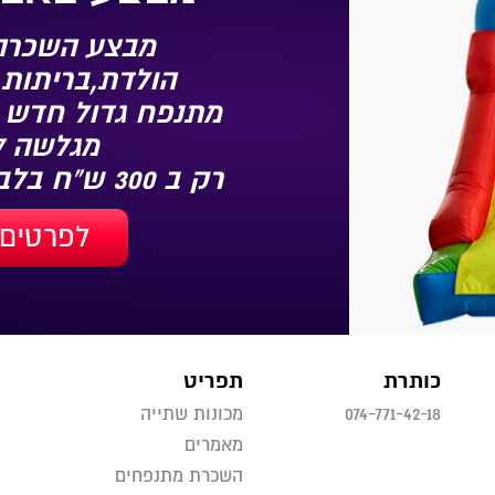
מבצע השכרה 
הולדת,בריתות,
מתנפח גדול חדש 
מגלשה 3.5/3/2.7
רק ב 300 ש"ח בלבד
לפרטים 
כותרת
תפריט
074-771-42-18
מכונות שתייה
מאמרים
השכרת מתנפחים