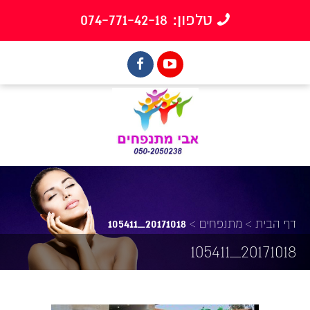
טלפון: 074-771-42-18
דף הבית
>
מתנפחים
>
20171018_105411
20171018_105411