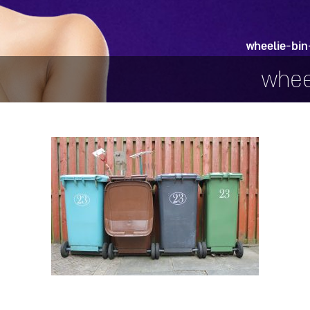
wheelie-bin
whee