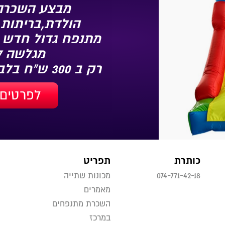
מבצע השכרה 
הולדת,בריתות,
מתנפח גדול חדש 
מגלשה 3.5/3/2.7
רק ב 300 ש"ח בלבד
לפרטים 
כותרת
תפריט
074-771-42-18
מכונות שתייה
מאמרים
השכרת מתנפחים
במרכז